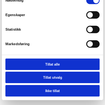
Nødvendig
Egenskaper
Statistikk
Energivurdering
Markedsføring
Det er krav til regelmessig energivurdering av
tekniske anlegg i bygninger. Målet med
energivurdering av tekniske anlegg er å
stimulere til energieffektivitet gjennom god
Tillat alle
installasjon, drift og vedlikehold av anleggene.
Tillat utvalg
Les mer...
Ikke tillat