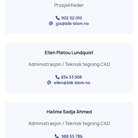
Prosjektleder
902 02 010

jps@blik-blom.no
@
Ellen Platou Lundquist
Administrasjon / Teknisk tegning CAD
934 53 008

ellen@blik-blom.no
@
Halima Sadja Ahmed
Administrasjon / Teknisk tegning CAD
988 55 786
