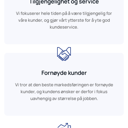
Tilgjengelighet og service
r
r
Vi fokuserer hele tiden på å være tilgjengelig for
b
b
våre kunder, og gjør vårt ytterste for å yte god
l
l
kundeservice.
o
o
m
m
A
A
S
S
Fornøyde kunder
Vi tror at den beste markedsføringen er fornøyde
V
V
kunder, og kundens ønsker er derfor i fokus
i
i
uavhengig av størrelse på jobben.
l
l
e
e
v
v
e
e
r
r