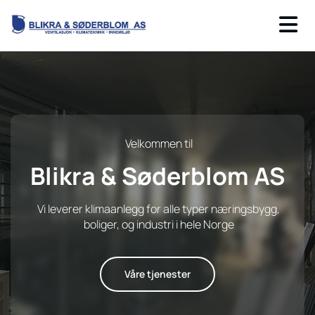
V
V
Velkommen til
e
e
Blikra & Søderblom AS
l
l
k
k
o
o
Vi leverer klimaanlegg for alle typer næringsbygg,
m
m
boliger, og industri i hele Norge
m
m
e
e
n
n
Våre tjenester
t
t
i
i
l
l