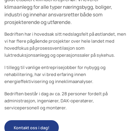
t
t
klimaanlegg for alle typer næringsbygg, boliger,
y
y
p
p
industri og innehar ansvarsretter både som
e
e
prosjekterende og utførende.
r
r
n
n
Bedriften har i hovedsak sitt nedslagsfelt på østlandet, men
æ
æ
vi har flere pågående prosjekter over hele landet med
r
r
hovedfokus på prosessventilasjon som
i
i
luktreduksjonsanlegg og operasjonssaler på sykehus.
n
n
g
g
I tillegg til vanlige entreprisejobber for nybygg og
s
s
rehabilitering, har vi bred erfaring innen
b
b
energieffektivisering og inneklimaanalyser.
y
y
g
g
Bedriften består i dag av ca. 28 personer fordelt på
g
g
administrasjon, ingeniører, DAK-operatører,
,
,
servicepersonell og montører.
b
b
o
o
l
l
Kontakt oss i dag!
i
i