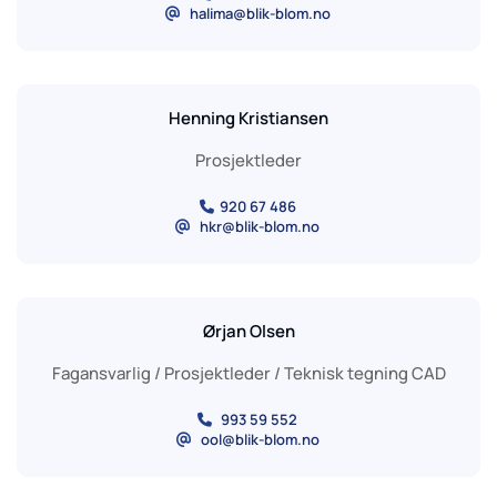
halima@blik-blom.no
@
Henning Kristiansen
Prosjektleder
920 67 486

hkr@blik-blom.no
@
Ørjan Olsen
Fagansvarlig / Prosjektleder / Teknisk tegning CAD
993 59 552

ool@blik-blom.no
@