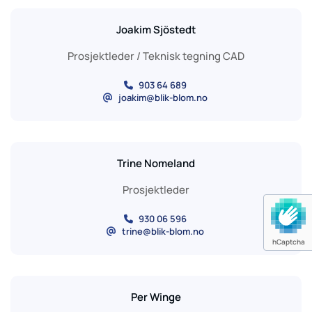
Joakim Sjöstedt
Prosjektleder / Teknisk tegning CAD
903 64 689

joakim@blik-blom.no
@
Trine Nomeland
Prosjektleder
930 06 596

trine@blik-blom.no
@
hCaptcha
Per Winge