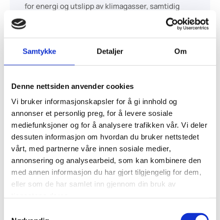
for energi og utslipp av klimagasser, samtidig
som det skaper et mer komfortabelt miljø for
brukere av byggene. Ved å ta i bruk ny teknologi
kan bygninger redusere sitt energiforbruk med
Samtykke
Detaljer
Om
opptil 70%.
Les mer...
Denne nettsiden anvender cookies
Vi bruker informasjonskapsler for å gi innhold og
annonser et personlig preg, for å levere sosiale
mediefunksjoner og for å analysere trafikken vår. Vi deler
dessuten informasjon om hvordan du bruker nettstedet
vårt, med partnerne våre innen sosiale medier,
annonsering og analysearbeid, som kan kombinere den
med annen informasjon du har gjort tilgjengelig for dem,
eller som de har samlet inn gjennom din bruk av
tjenestene deres.
Samtykkevalg