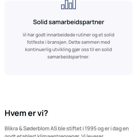
e
e
r
r
k
k
Solid samarbeidspartner
l
l
i
i
Vi har godt innarbeidede rutiner og et solid
m
m
fotfeste i bransjen. Dette sammen med
a
a
kontinuerlig utvikling gjør oss til en solid
a
a
samarbeidspartner.
n
n
l
l
e
e
g
g
g
g
f
f
o
o
r
r
Hvem er vi?
a
a
l
l
l
l
Blikra & Søderblom AS ble stiftet i 1995 og er i dag en
e
e
godt etablert klimaentreprenør. Vi leverer