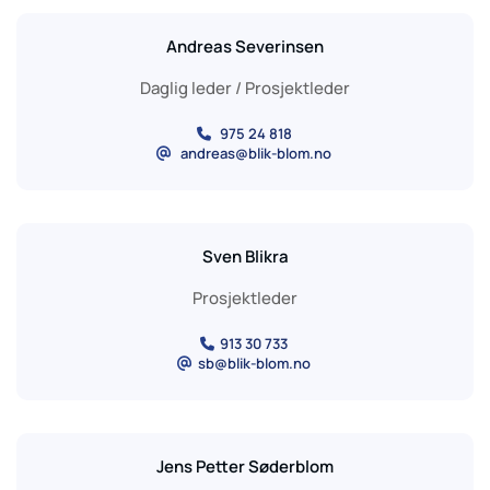
Andreas Severinsen
Daglig leder / Prosjektleder
975 24 818

andreas@blik-blom.no
@
Sven Blikra
Prosjektleder
913 30 733

sb@blik-blom.no
@
Jens Petter Søderblom